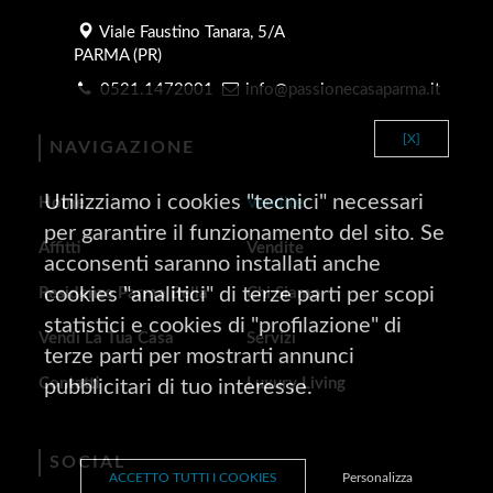
Viale Faustino Tanara, 5/A
PARMA (PR)
0521.1472001
info@passionecasaparma.it
[X]
NAVIGAZIONE
Utilizziamo i cookies "tecnici" necessari
Home
Vendite
per garantire il funzionamento del sito. Se
Affitti
Vendite
acconsenti saranno installati anche
cookies "analitici" di terze parti per scopi
Residenze Parma Bella
Chi Siamo
statistici e cookies di "profilazione" di
Vendi La Tua Casa
Servizi
terze parti per mostrarti annunci
Contatti
Luxury Living
pubblicitari di tuo interesse.
SOCIAL
ACCETTO TUTTI I COOKIES
Personalizza