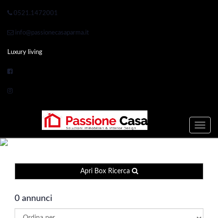
0521.1472001
info@passionecasaparma.it
Luxury living
Toggle
naviga
Ristorante in vendita a
Apri Box Ricerca
Parma (PR)
0 annunci